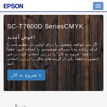
Toggl
navig
SC-T7600D SeriesCMYK
خوش آمدید!
اگر می خواهید محصول را برای اولین بار تنظیم کنید یا
اینکه رایانه و/یا دستگاه هوشمندی را اضافه کنید، لطفاً
دکمه "شروع به کار" را در زیر انتخاب کنید. در غیر
اینصورت لطفاً یکی از گزینه های دیگر را در زیر انتخاب
کنید.
شروع به کار »
تنظیم