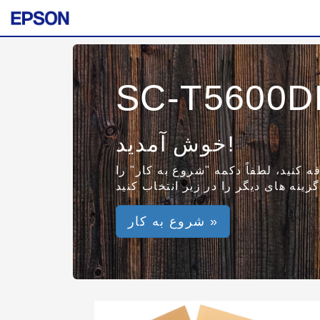
SC-T5600D
خوش آمدید!
ه کنید، لطفاً دکمه "شروع به کار" را
شروع به کار »