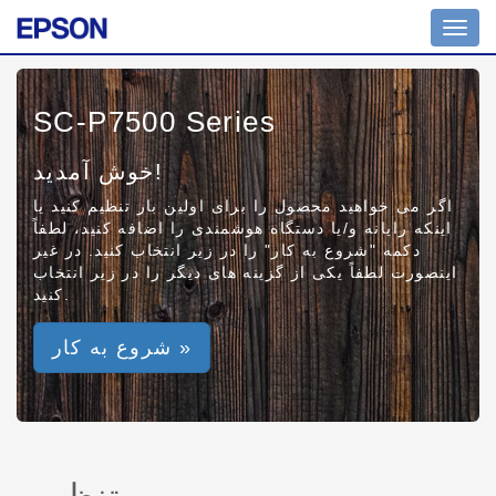
Toggl
navig
SC-P7500 Series
خوش آمدید!
اگر می خواهید محصول را برای اولین بار تنظیم کنید یا
اینکه رایانه و/یا دستگاه هوشمندی را اضافه کنید، لطفاً
دکمه "شروع به کار" را در زیر انتخاب کنید. در غیر
اینصورت لطفاً یکی از گزینه های دیگر را در زیر انتخاب
کنید.
شروع به کار »
تنظیم