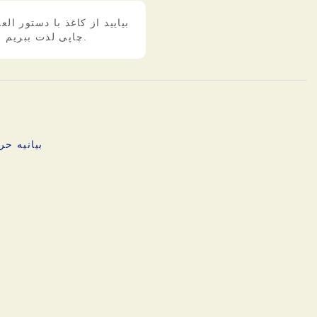
بیایید از کاغذ با دستور ال
چاپی لذت ببریم.
بیانیه ح