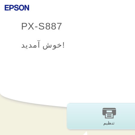
PX-S887
خوش آمدید!
تنظیم