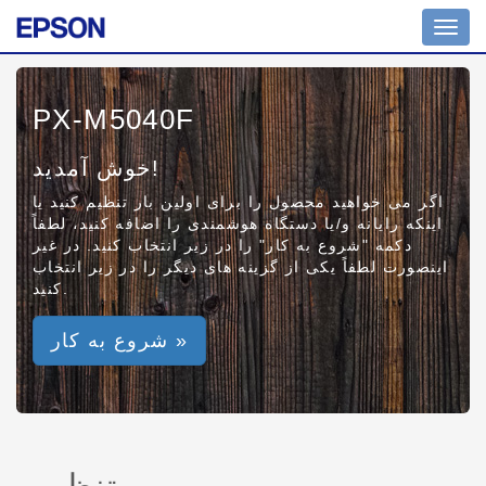
Toggl
navig
PX-M5040F
خوش آمدید!
اگر می خواهید محصول را برای اولین بار تنظیم کنید یا
اینکه رایانه و/یا دستگاه هوشمندی را اضافه کنید، لطفاً
دکمه "شروع به کار" را در زیر انتخاب کنید. در غیر
اینصورت لطفاً یکی از گزینه های دیگر را در زیر انتخاب
کنید.
شروع به کار »
تنظیم