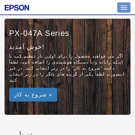
Toggl
navig
PX-047A Series
خوش آمدید!
اگر می خواهید محصول را برای اولین بار تنظیم کنید یا
اینکه رایانه و/یا دستگاه هوشمندی را اضافه کنید، لطفاً
دکمه "شروع به کار" را در زیر انتخاب کنید. در غیر
اینصورت لطفاً یکی از گزینه های دیگر را در زیر انتخاب
کنید.
شروع به کار »
تنظیم