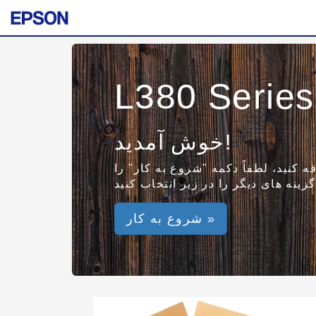
L380 Series
خوش آمدید!
ه کنید، لطفاً دکمه "شروع به کار" را
شروع به کار »