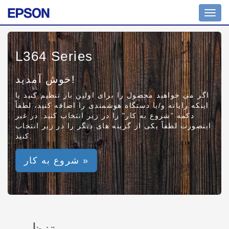
Toggl
navig
L364 Series
خوش آمدید!
اگر می خواهید محصول را برای اولین بار تنظیم کنید یا
اینکه رایانه و/یا دستگاه هوشمندی را اضافه کنید، لطفاً
دکمه "شروع به کار" را در زیر انتخاب کنید. در غیر
اینصورت لطفاً یکی از گزینه های دیگر را در زیر انتخاب
کنید.
شروع به کار »
تنظیم