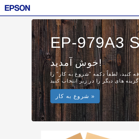
EP-979A3 S
خوش آمدید!
ه کنید، لطفاً دکمه "شروع به کار" را
شروع به کار »