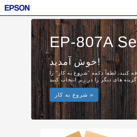
EP-807A Se
خوش آمدید!
ه کنید، لطفاً دکمه "شروع به کار" را
شروع به کار »