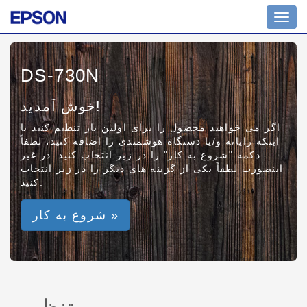
Toggl
navig
DS-730N
خوش آمدید!
اگر می خواهید محصول را برای اولین بار تنظیم کنید یا
اینکه رایانه و/یا دستگاه هوشمندی را اضافه کنید، لطفاً
دکمه "شروع به کار" را در زیر انتخاب کنید. در غیر
اینصورت لطفاً یکی از گزینه های دیگر را در زیر انتخاب
کنید.
شروع به کار »
تنظیم