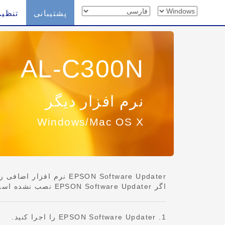
پشتیبانی
تنظیم
AL-C300N
نرم افزار دیگر
Windows/Mac OS X
EPSON Software Updater نرم افزار اضافی را نصب می کند. همچنین می تواند میان افزار چاپگر و نرم افزار نصب شده رانیز به روز رسانی کند.
اگر EPSON Software Updater نصب نشده است، لطفاً مراحل موجود در [2 دانلود و اتصال] را از صفحه [تنظیم] دنبال کنید.
1. EPSON Software Updater را اجرا کنید.