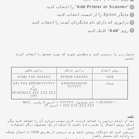
"
Add Printer or Scanner
" را انتخاب کنید.
چاپگر Epson را از لیست انتخاب کنید.
درایوری که دارای نام چاپگرتان است را انتخاب کنید.
روی "
Add
" کلیک کنید.
جدول زیر را بررسی کنید و مطمئن شوید که مورد صحیح را انتخاب کرده
باشید.
روش اتصال
درایور چاپگر
درایور فکس
USB
EPSON XXXXXX
FAX XXXXXX ‏(USB)
شبکه
EPSONXXXXXX
FAX EPSONYYYYYY ‏(IP)
YYYYYY‎
یا
FAX
EPSONZZZ.ZZZ.ZZZ.ZZZ
‏(IP)
* XXXXXX = نام محصول. YYYYYY = آدرس 6 رقمی MAC.
ZZZ.ZZZ.ZZZ.ZZZ = آدرس IP
نکته:
بعد از اینکه درایور را اضافه کردید، لازم نیست دوباره آن را اضافه کنید مگر
اینکه روش اتصال را تغییر داده باشید یا اینکه از یک محصول دیگر استفاده
کنید.
بررسی کنید که دستگاه روشن باشد و به درستی از طریق USB یا اتصال شبکه
به رایانه تان متصل باشد.