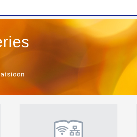
ries
tatsioon