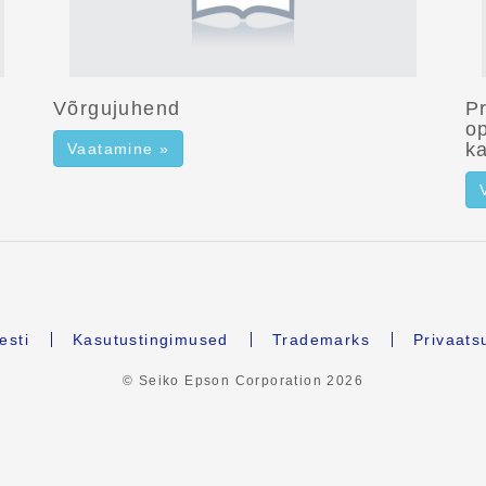
Võrgujuhend
Pr
o
k
Vaatamine »
esti
Kasutustingimused
Trademarks
Privaats
© Seiko Epson Corporation
2026