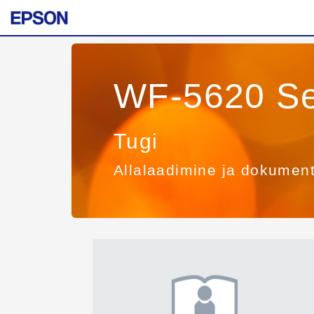
WF-5620 Se
Tugi
Allalaadimine ja dokumen