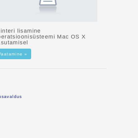
interi lisamine
peratsioonisüsteemi Mac OS X
asutamisel
Vaatamine »
usavaldus