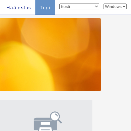
Häälestus
Tugi