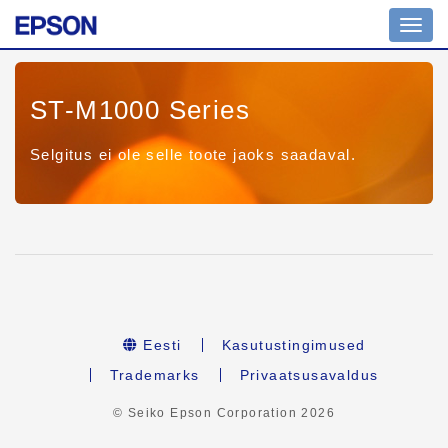
Toggl
navig
ST-M1000 Series
Selgitus ei ole selle toote jaoks saadaval.
Eesti
Kasutustingimused
Trademarks
Privaatsusavaldus
© Seiko Epson Corporation
2026