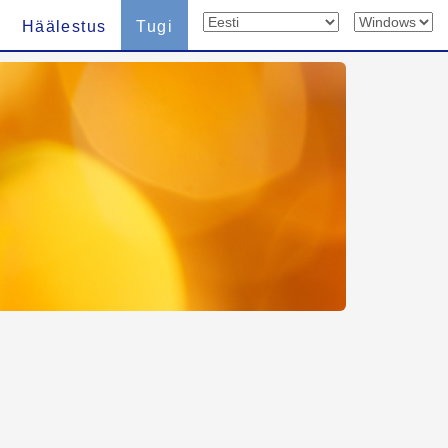
Häälestus
Tugi