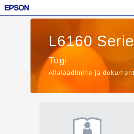
L6160 Seri
Tugi
Allalaadimine ja dokumen