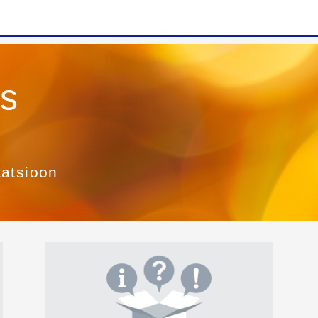
es
tatsioon