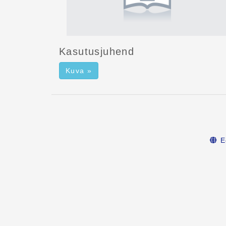
Kasutusjuhend
Kuva »
E