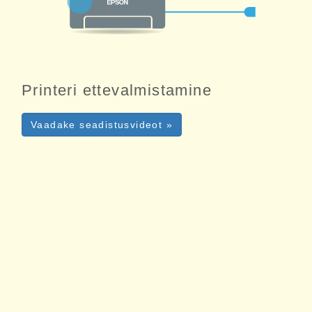
Printeri ettevalmistamine
Vaadake seadistusvideot »