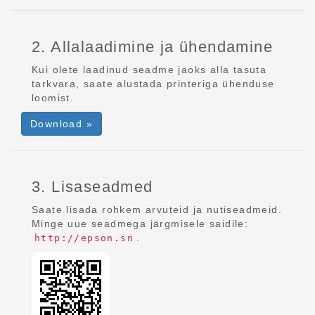
2. Allalaadimine ja ühendamine
Kui olete laadinud seadme jaoks alla tasuta
tarkvara, saate alustada printeriga ühenduse
loomist.
Download »
3. Lisaseadmed
Saate lisada rohkem arvuteid ja nutiseadmeid.
Minge uue seadmega järgmisele saidile:
.
http://epson.sn