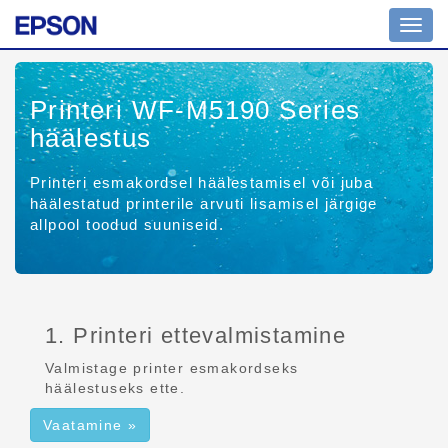
Navig
ümber
Printeri WF-M5190 Series
häälestus
Printeri esmakordsel häälestamisel või juba
häälestatud printerile arvuti lisamisel järgige
allpool toodud suuniseid.
1. Printeri ettevalmistamine
Valmistage printer esmakordseks
häälestuseks ette.
Vaatamine »