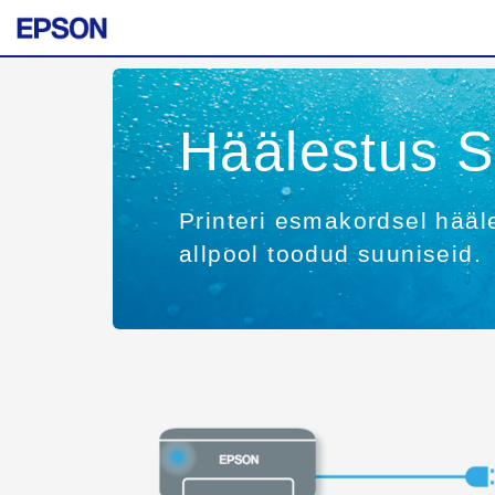
Häälestus 
Printeri esmakordsel hääle
allpool toodud suuniseid.