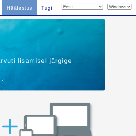
Häälestus
Tugi
rvuti lisamisel järgige