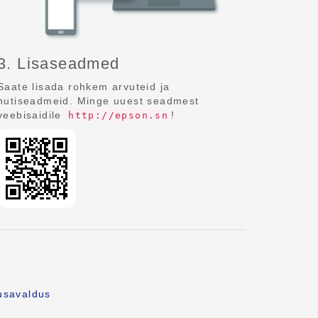
3. Lisaseadmed
Saate lisada rohkem arvuteid ja
nutiseadmeid. Minge uuest seadmest
veebisaidile
!
http://epson.sn
usavaldus