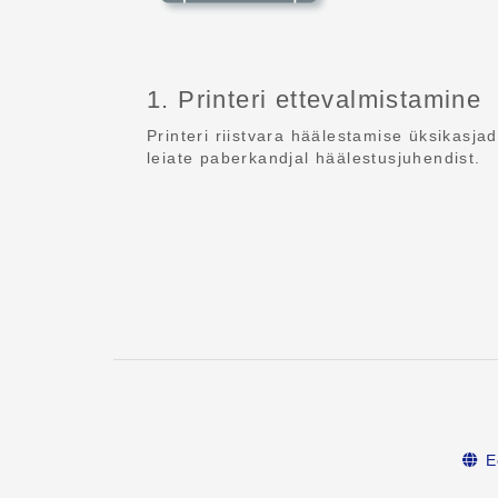
1. Printeri ettevalmistamine
Printeri riistvara häälestamise üksikasjad
leiate paberkandjal häälestusjuhendist.
E