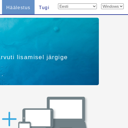
Häälestus
Tugi
rvuti lisamisel järgige