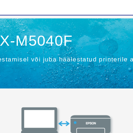
PX-M5040F
stamisel või juba häälestatud printerile a