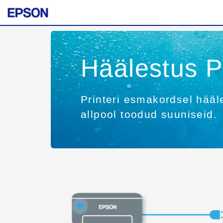
Häälestus 
Printeri esmakordsel hääle
allpool toodud suuniseid.