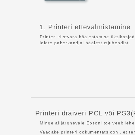
1. Printeri ettevalmistamine
Printeri riistvara häälestamise üksikasjad
leiate paberkandjal häälestusjuhendist.
Printeri draiveri PCL või PS3(
Minge alljärgnevale Epsoni toe veebilehel
Vaadake printeri dokumentatsiooni, et teh