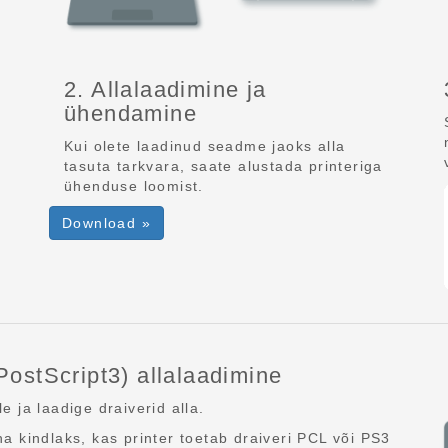
2. Allalaadimine ja
ühendamine
Kui olete laadinud seadme jaoks alla
tasuta tarkvara, saate alustada printeriga
ühenduse loomist.
Download »
PostScript3) allalaadimine
e ja laadige draiverid alla.
a kindlaks, kas printer toetab draiveri PCL või PS3