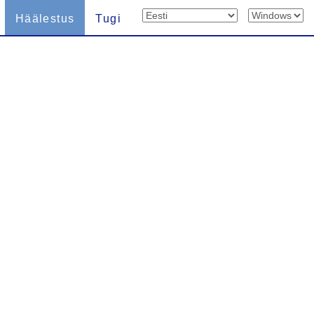
Häälestus
Tugi