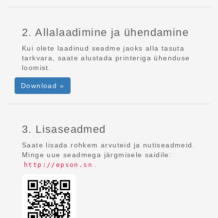
2. Allalaadimine ja ühendamine
Kui olete laadinud seadme jaoks alla tasuta
tarkvara, saate alustada printeriga ühenduse
loomist.
Download »
3. Lisaseadmed
Saate lisada rohkem arvuteid ja nutiseadmeid.
Minge uue seadmega järgmisele saidile:
.
http://epson.sn