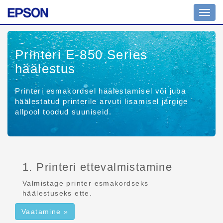
Navig
ümber
Printeri E-850 Series
häälestus
Printeri esmakordsel häälestamisel või juba
häälestatud printerile arvuti lisamisel järgige
allpool toodud suuniseid.
1. Printeri ettevalmistamine
Valmistage printer esmakordseks
häälestuseks ette.
Vaatamine »