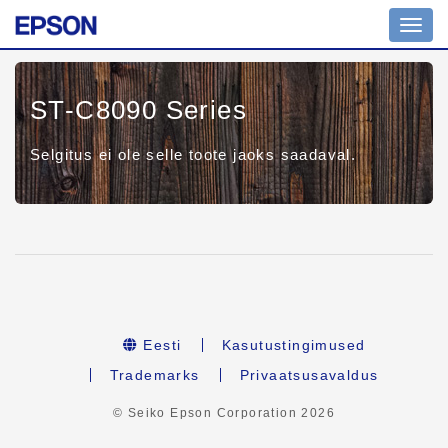
Toggl
navig
ST-C8090 Series
Selgitus ei ole selle toote jaoks saadaval.
Eesti
Kasutustingimused
Trademarks
Privaatsusavaldus
© Seiko Epson Corporation
2026