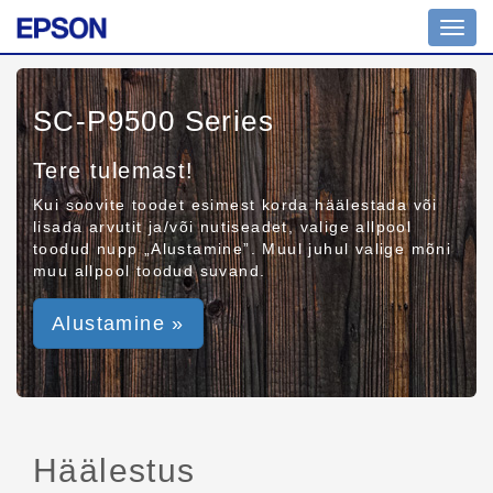
Toggl
navig
SC-P9500 Series
Tere tulemast!
Kui soovite toodet esimest korda häälestada või
lisada arvutit ja/või nutiseadet, valige allpool
toodud nupp „Alustamine”. Muul juhul valige mõni
muu allpool toodud suvand.
Alustamine »
Häälestus