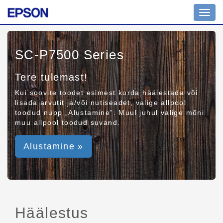
Toggl
navig
SC-P7500 Series
Tere tulemast!
Kui soovite toodet esimest korda häälestada või
lisada arvutit ja/või nutiseadet, valige allpool
toodud nupp „Alustamine”. Muul juhul valige mõni
muu allpool toodud suvand.
Alustamine »
Häälestus