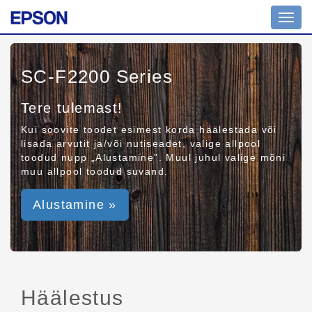
Toggl
navig
SC-F2200 Series
Tere tulemast!
Kui soovite toodet esimest korda häälestada või
lisada arvutit ja/või nutiseadet, valige allpool
toodud nupp „Alustamine”. Muul juhul valige mõni
muu allpool toodud suvand.
Alustamine »
Häälestus