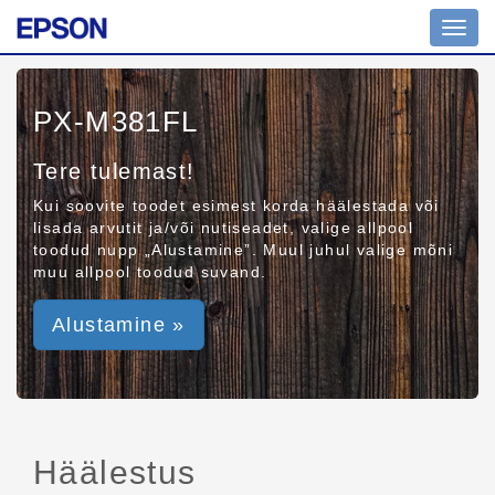
Toggl
navig
PX-M381FL
Tere tulemast!
Kui soovite toodet esimest korda häälestada või
lisada arvutit ja/või nutiseadet, valige allpool
toodud nupp „Alustamine”. Muul juhul valige mõni
muu allpool toodud suvand.
Alustamine »
Häälestus