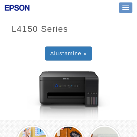
Toggl
navig
Alustamine »