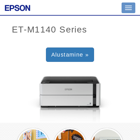
Toggl
navig
Alustamine »