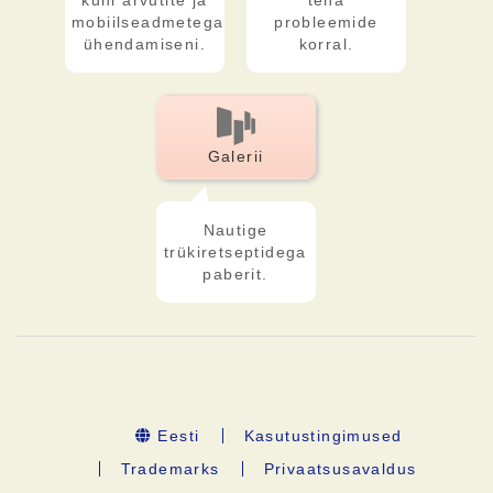
kuni arvutite ja
teha
mobiilseadmetega
probleemide
ühendamiseni.
korral.
Galerii
Nautige
trükiretseptidega
paberit.
Eesti
Kasutustingimused
Trademarks
Privaatsusavaldus