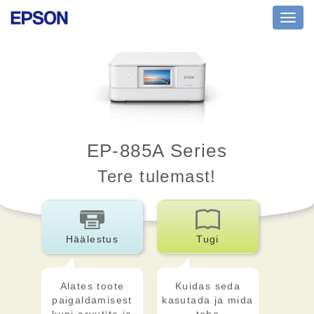
Toggl
navig
EP-885A Series
Tere tulemast!
Häälestus
Tugi
Alates toote
Kuidas seda
paigaldamisest
kasutada ja mida