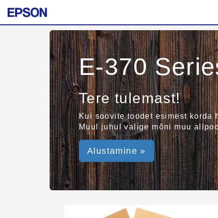
E-370 Serie
Tere tulemast!
Kui soovite toodet esimest korda h
Muul juhul valige mõni muu allpo
Alustamine »