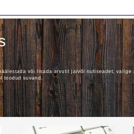
s
äälestada või lisada arvutit ja/või nutiseadet, valige
ol toodud suvand.