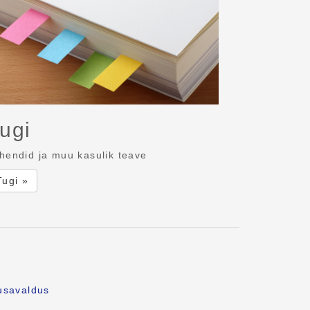
ugi
hendid ja muu kasulik teave
Tugi »
usavaldus