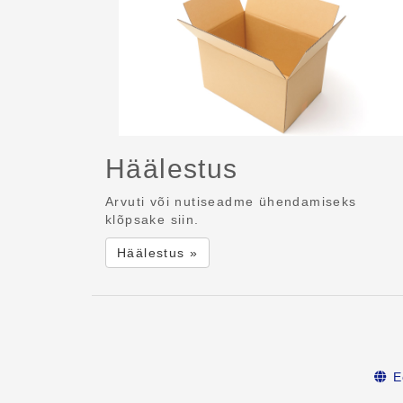
Häälestus
Arvuti või nutiseadme ühendamiseks
klõpsake siin.
Häälestus »
E