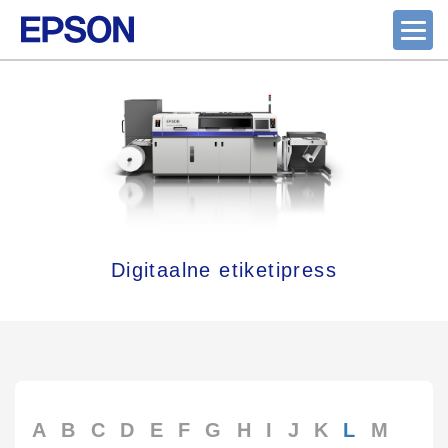
Digitaalne etiketipress
A
B
C
D
E
F
G
H
I
J
K
L
M