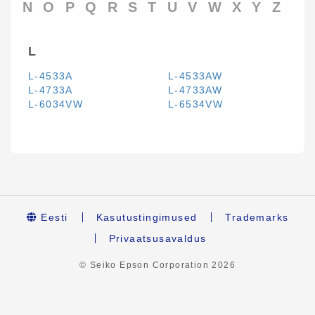
N
O
P
Q
R
S
T
U
V
W
X
Y
Z
L
L-4533A
L-4533AW
L-4733A
L-4733AW
L-6034VW
L-6534VW
Eesti
Kasutustingimused
Trademarks
Privaatsusavaldus
© Seiko Epson Corporation
2026