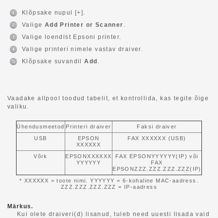
Klõpsake nupul [+].
Valige
Add Printer or Scanner
.
Valige loendist Epsoni printer.
Valige printeri nimele vastav draiver.
Klõpsake suvandil
Add
.
Vaadake allpool toodud tabelit, et kontrollida, kas tegite õige
valiku.
Ühendusmeetod
Printeri draiver
Faksi draiver
USB
EPSON
FAX XXXXXX (USB)
XXXXXX
Võrk
EPSONXXXXXX
FAX EPSONYYYYYY(IP) või
YYYYYY
FAX
EPSONZZZ.ZZZ.ZZZ.ZZZ(IP)
* XXXXXX = toote nimi. YYYYYY = 6-kohaline MAC-aadress.
ZZZ.ZZZ.ZZZ.ZZZ = IP-aadress
Märkus.
Kui olete draiveri(d) lisanud, tuleb need uuesti lisada vaid