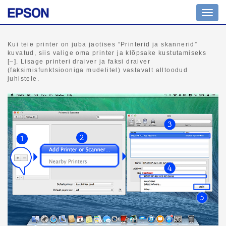
Navig
ümber
Kui teie printer on juba jaotises “Printerid ja skannerid”
kuvatud, siis valige oma printer ja klõpsake kustutamiseks
[–]. Lisage printeri draiver ja faksi draiver
(faksimisfunktsiooniga mudelitel) vastavalt alltoodud
juhistele.