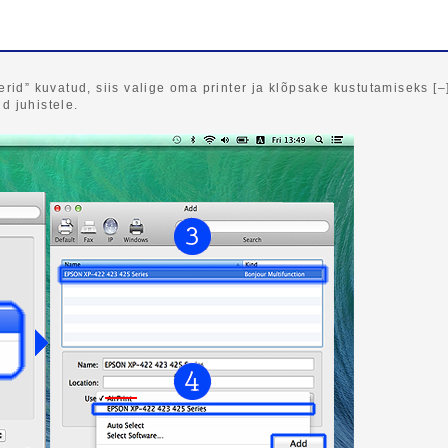
erid” kuvatud, siis valige oma printer ja klõpsake kustutamiseks [–]
d juhistele.