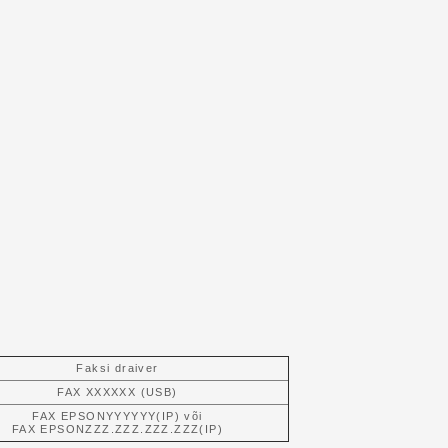
Faksi draiver
FAX XXXXXX (USB)
FAX EPSONYYYYYY(IP) või
FAX EPSONZZZ.ZZZ.ZZZ.ZZZ(IP)