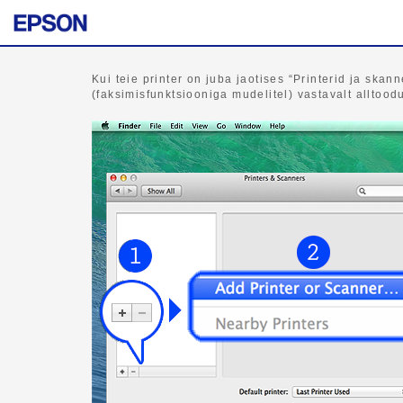
Kui teie printer on juba jaotises “Printerid ja skann
(faksimisfunktsiooniga mudelitel) vastavalt alltoodu