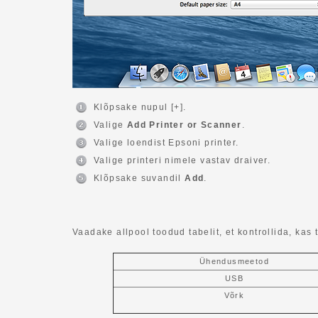
Klõpsake nupul [+].
Valige
Add Printer or Scanner
.
Valige loendist Epsoni printer.
Valige printeri nimele vastav draiver.
Klõpsake suvandil
Add
.
Vaadake allpool toodud tabelit, et kontrollida, kas t
Ühendusmeetod
USB
Võrk