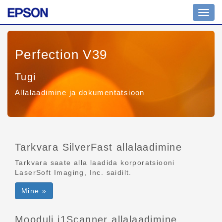
Navig
ümber
Perfection V39
Tugi
Allalaadimine ja dokumentatsioon
Tarkvara SilverFast allalaadimine
Tarkvara saate alla laadida korporatsiooni
LaserSoft Imaging, Inc. saidilt.
Mine »
Mooduli i1Scanner allalaadimine