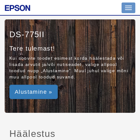
Toggl
navig
DS-775II
Tere tulemast!
Kui soovite toodet esimest korda häälestada või
lisada arvutit ja/või nutiseadet, valige allpool
toodud nupp „Alustamine”. Muul juhul valige mõni
muu allpool toodud suvand.
Alustamine »
Häälestus