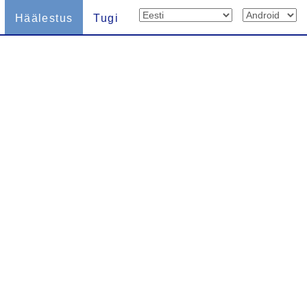
Häälestus
Tugi