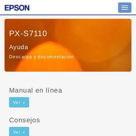
Toggl
navig
PX-S7110
Ayuda
Descarga y documentación
Manual en línea
Ver »
Consejos
Ver »