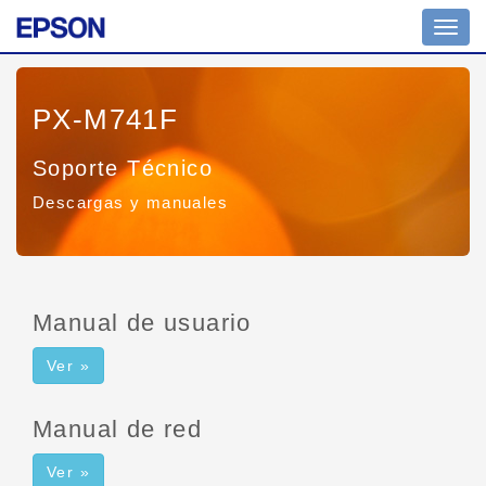
Altern
naveg
PX-M741F
Soporte Técnico
Descargas y manuales
Manual de usuario
Ver »
Manual de red
Ver »