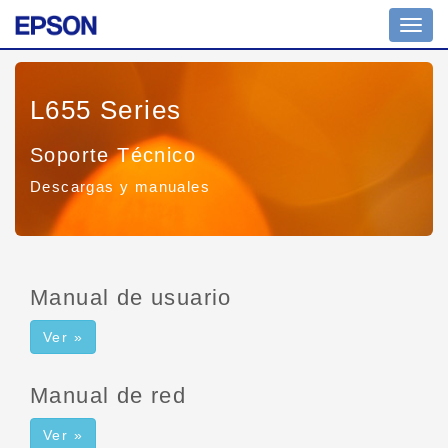
Altern
naveg
L655 Series
Soporte Técnico
Descargas y manuales
Manual de usuario
Ver »
Manual de red
Ver »