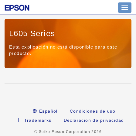
Toggl
navig
L605 Series
Esta explicación no está disponible para este
producto.
Español
Condiciones de uso
Trademarks
Declaración de privacidad
© Seiko Epson Corporation
2026