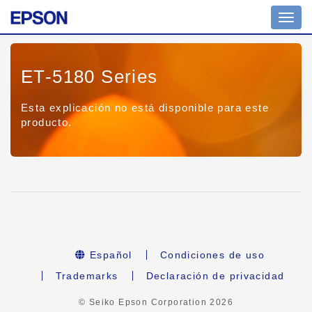
Toggl
navig
ET-5180 Series
Esta explicación no está disponible para este
producto.
Español
Condiciones de uso
Trademarks
Declaración de privacidad
© Seiko Epson Corporation
2026