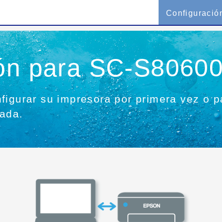
Configuració
ón para SC-S80600
figurar su impresora por primera vez o p
rada.