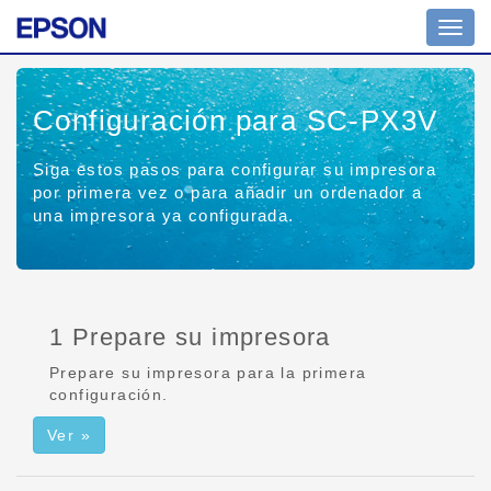
Altern
naveg
Configuración para SC-PX3V
Siga estos pasos para configurar su impresora
por primera vez o para añadir un ordenador a
una impresora ya configurada.
1 Prepare su impresora
Prepare su impresora para la primera
configuración.
Ver »