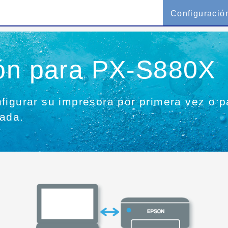
Configuració
ión para PX-S880X
figurar su impresora por primera vez o p
rada.