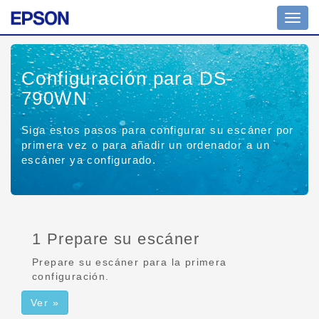
Altern
naveg
Configuración para DS-
790WN
Siga estos pasos para configurar su escáner por
primera vez o para añadir un ordenador a un
escáner ya configurado.
1 Prepare su escáner
Prepare su escáner para la primera
configuración.
Ver »