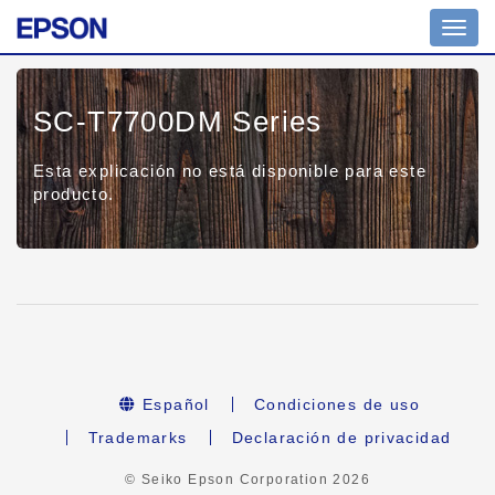
Toggl
navig
SC-T7700DM Series
Esta explicación no está disponible para este
producto.
Español
Condiciones de uso
Trademarks
Declaración de privacidad
© Seiko Epson Corporation
2026