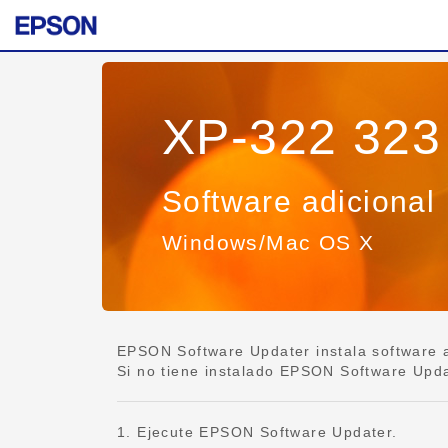
XP-322 323
Software adicional
Windows/Mac OS X
EPSON Software Updater instala software ad
Si no tiene instalado EPSON Software Updat
1. Ejecute EPSON Software Updater.