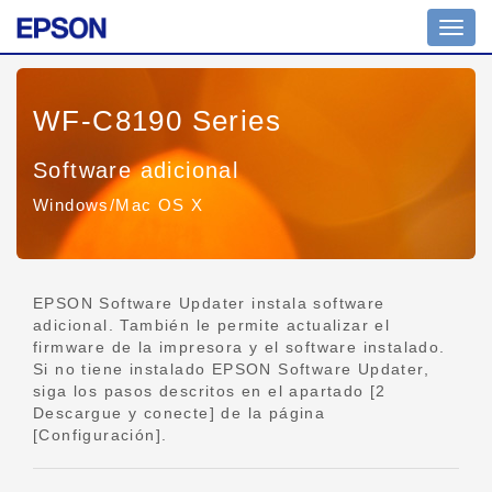
Altern
naveg
WF-C8190 Series
Software adicional
Windows/Mac OS X
EPSON Software Updater instala software
adicional. También le permite actualizar el
firmware de la impresora y el software instalado.
Si no tiene instalado EPSON Software Updater,
siga los pasos descritos en el apartado [2
Descargue y conecte] de la página
[Configuración].