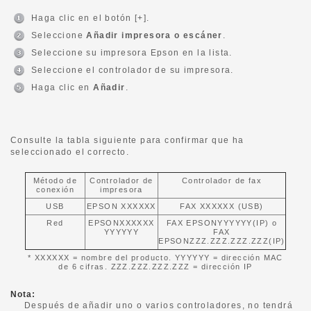
Haga clic en el botón [+].
Seleccione
Añadir impresora o escáner
.
Seleccione su impresora Epson en la lista.
Seleccione el controlador de su impresora.
Haga clic en
Añadir
.
Consulte la tabla siguiente para confirmar que ha
seleccionado el correcto.
Método de
Controlador de
Controlador de fax
conexión
impresora
USB
EPSON XXXXXX
FAX XXXXXX (USB)
Red
EPSONXXXXXX
FAX EPSONYYYYYY(IP) o
YYYYYY
FAX
EPSONZZZ.ZZZ.ZZZ.ZZZ(IP)
* XXXXXX = nombre del producto. YYYYYY = dirección MAC
de 6 cifras. ZZZ.ZZZ.ZZZ.ZZZ = dirección IP
Nota:
Después de añadir uno o varios controladores, no tendrá